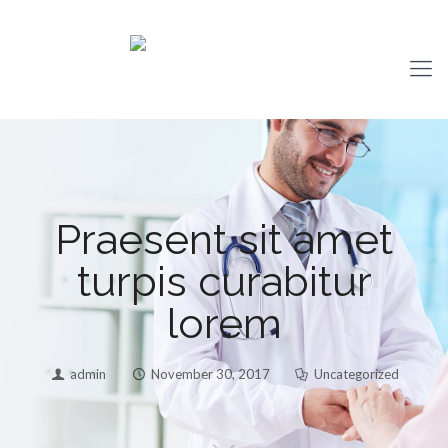
Praesent sit amet
turpis curabitur
lorem
admin
November 30, 2017
Uncategorized