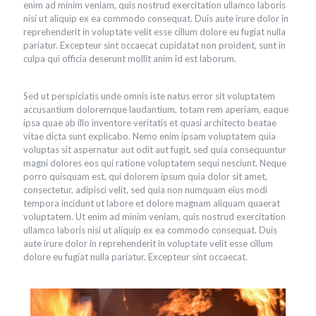
enim ad minim veniam, quis nostrud exercitation ullamco laboris
nisi ut aliquip ex ea commodo consequat. Duis aute irure dolor in
reprehenderit in voluptate velit esse cillum dolore eu fugiat nulla
pariatur. Excepteur sint occaecat cupidatat non proident, sunt in
culpa qui officia deserunt mollit anim id est laborum.
Sed ut perspiciatis unde omnis iste natus error sit voluptatem
accusantium doloremque laudantium, totam rem aperiam, eaque
ipsa quae ab illo inventore veritatis et quasi architecto beatae
vitae dicta sunt explicabo. Nemo enim ipsam voluptatem quia
voluptas sit aspernatur aut odit aut fugit, sed quia consequuntur
magni dolores eos qui ratione voluptatem sequi nesciunt. Neque
porro quisquam est, qui dolorem ipsum quia dolor sit amet,
consectetur, adipisci velit, sed quia non numquam eius modi
tempora incidunt ut labore et dolore magnam aliquam quaerat
voluptatem. Ut enim ad minim veniam, quis nostrud exercitation
ullamco laboris nisi ut aliquip ex ea commodo consequat. Duis
aute irure dolor in reprehenderit in voluptate velit esse cillum
dolore eu fugiat nulla pariatur. Excepteur sint occaecat.